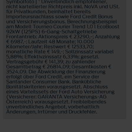
Symbolfoto |
Unverbindlich empfohlener,
nicht kartellierter Richtpreis inkl. NoVA und USt.
für Privatkunden, beinhaltet bereits
Importeursnachlass sowie Ford Credit Bonus
und Versicherungsbonus. Berechnungsbeispiel
am Modell Tourneo Courier Trend 1,0 l EcoBoost
92kW (125PS) 6-Gang-Schaltgetriebe
Frontantrieb: Aktionspreis € 23290,-; Anzahlung
€ 6987,-; Laufzeit 48 Monate; 10.000
Kilometer/Jahr; Restwert € 12533,70;
monatliche Rate € 149,-; Sollzinssatz variabel
5,88%; Effektivzinssatz 6,33%; gesetzl.
Vertragsgebühr € 141,39; zu zahlender
Gesamtbetrag € 26814,09; Gesamtkosten €
3524,09. Die Abwicklung der Finanzierung
erfolgt über Ford Credit, ein Service der
Santander Consumer Bank. Bankübliche
Bonitätskriterien vorausgesetzt. Abschluss
eines Vorteilssets der Ford Auto Versicherung
(Versicherer: GARANTA Versicherungs-AG
Österreich) vorausgesetzt. Freibleibendes
unverbindliches Angebot, vorbehaltlich
Änderungen, Irrtümer und Druckfehler.