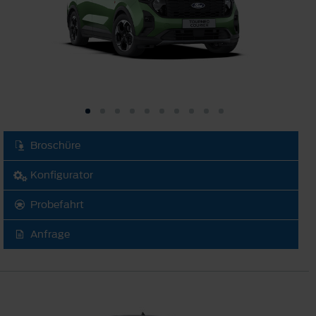
Broschüre
Konfigurator
Probefahrt
Anfrage