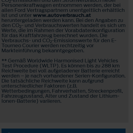
2
Personenkraftwagen entnommen werden, der bei
allen Ford Vertragspartnern unentgeltlich erhältlich
ist und unter
www.autoverbrauch.at
heruntergeladen werden kann. Bei den Angaben zu
den CO
- und Verbrauchswerten handelt es sich um
2
Werte, die im Rahmen der Vorabdatenkonfiguration
für das Kraftfahrzeug berechnet wurden. Die
Verbrauchs- und CO
-Emissionswerte für den E-
2
Tourneo Courier werden rechtzeitig vor
Markteinführung bekanntgegeben.
** Gemäß Worldwide Harmonised Light Vehicles
Test Procedure (WLTP). Es können bis zu 288 km
Reichweite bei voll aufgeladener Batterie erreicht
werden – je nach vorhandener Serien-Konfiguration.
Die tatsächliche Reichweite kann aufgrund
unterschiedlicher Faktoren (z.B.
Wetterbedingungen, Fahrverhalten, Streckenprofil,
Fahrzeugzustand, Alter und Zustand der Lithium-
Ionen-Batterie) variieren.