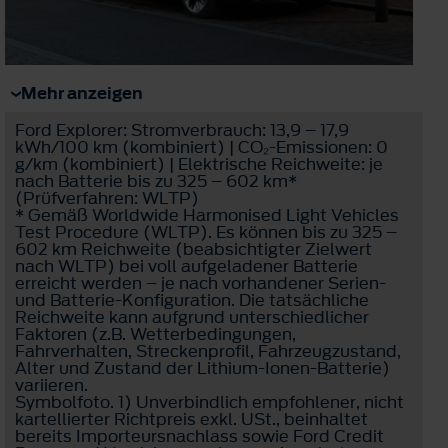
Mehr anzeigen
Ford Explorer: Stromverbrauch: 13,9 – 17,9
kWh/100 km (kombiniert) | CO₂-Emissionen: 0
g/km (kombiniert) | Elektrische Reichweite: je
nach Batterie bis zu 325 – 602 km*
(Prüfverfahren: WLTP)
* Gemäß Worldwide Harmonised Light Vehicles
Test Procedure (WLTP). Es können bis zu 325 –
602 km Reichweite (beabsichtigter Zielwert
nach WLTP) bei voll aufgeladener Batterie
erreicht werden – je nach vorhandener Serien-
und Batterie-Konfiguration. Die tatsächliche
Reichweite kann aufgrund unterschiedlicher
Faktoren (z.B. Wetterbedingungen,
Fahrverhalten, Streckenprofil, Fahrzeugzustand,
Alter und Zustand der Lithium-Ionen-Batterie)
variieren.
Symbolfoto. 1) Unverbindlich empfohlener, nicht
kartellierter Richtpreis exkl. USt., beinhaltet
bereits Importeursnachlass sowie Ford Credit