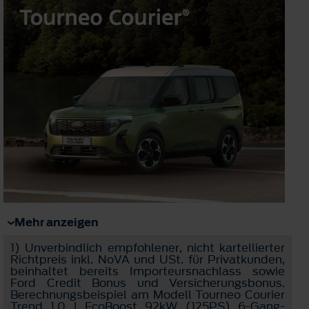
Mehr anzeigen
1)
Unverbindlich empfohlener, nicht kartellierter
Richtpreis inkl. NoVA und USt. für Privatkunden,
beinhaltet bereits Importeursnachlass sowie
Ford Credit Bonus und Versicherungsbonus.
Berechnungsbeispiel am Modell Tourneo Courier
Trend 1,0 l EcoBoost 92kW (125PS) 6-Gang-