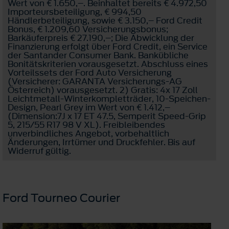
Wert von € 1.650,–. Beinhaltet bereits € 4.972,50
Importeursbeteiligung, € 994,50
Händlerbeteiligung, sowie € 3.150,– Ford Credit
Bonus, € 1.209,60 Versicherungsbonus;
Barkäuferpreis € 27.190,–; Die Abwicklung der
Finanzierung erfolgt über Ford Credit, ein Service
der Santander Consumer Bank. Bankübliche
Bonitätskriterien vorausgesetzt. Abschluss eines
Vorteilssets der Ford Auto Versicherung
(Versicherer: GARANTA Versicherungs-AG
Österreich) vorausgesetzt. 2) Gratis: 4x 17 Zoll
Leichtmetall-Winterkompletträder, 10-Speichen-
Design, Pearl Grey im Wert von € 1.412,–
(Dimension:7J x 17 ET 47.5, Semperit Speed-Grip
5, 215/55 R17 98 V XL). Freibleibendes
unverbindliches Angebot, vorbehaltlich
Änderungen, Irrtümer und Druckfehler. Bis auf
Widerruf gültig.
Ford Tourneo Courier