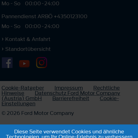
Mo - So
00:00
-
24:00
Pannendienst ARBÖ +4350123100
Mo - So
00:00
-
24:00
Kontakt & Anfahrt
Standortübersicht
Cookie-Ratgeber
Impressum
Rechtliche
Hinweise
Datenschutz Ford Motor Company
(Austria) GmbH
Barrierefreiheit
Cookie-
Einstellungen
© 2026 Ford Motor Company
Diese Seite verwendet Cookies und ähnliche
Technologien, um Ihr Online-Erlebnis zu verbessern