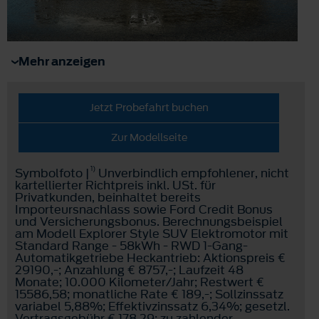
Mehr anzeigen
Jetzt Probefahrt buchen
Zur Modellseite
1)
Symbolfoto |
Unverbindlich empfohlener, nicht
kartellierter Richtpreis inkl. USt. für
Privatkunden, beinhaltet bereits
Importeursnachlass sowie Ford Credit Bonus
und Versicherungsbonus. Berechnungsbeispiel
am Modell Explorer Style SUV Elektromotor mit
Standard Range - 58kWh - RWD 1-Gang-
Automatikgetriebe Heckantrieb: Aktionspreis €
29190,-; Anzahlung € 8757,-; Laufzeit 48
Monate; 10.000 Kilometer/Jahr; Restwert €
15586,58; monatliche Rate € 189,-; Sollzinssatz
variabel 5,88%; Effektivzinssatz 6,34%; gesetzl.
Vertragsgebühr € 178,29; zu zahlender