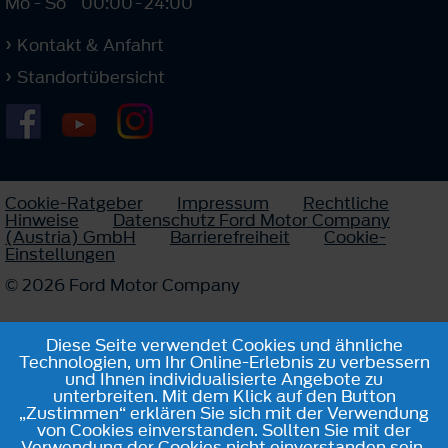
Mo - So
00:00
-
24:00
Kontakt & Anfahrt
Standortübersicht
Cookie-Ratgeber
Impressum
Rechtliche
Hinweise
Datenschutz Ford Motor Company
(Austria) GmbH
Barrierefreiheit
Cookie-
Einstellungen
© 2026 Ford Motor Company
Diese Seite verwendet Cookies und ähnliche
Technologien, um Ihr Online-Erlebnis zu verbessern
und Ihnen individualisierte Angebote zu
unterbreiten. Mit dem Klick auf den Button
„Zustimmen“ erklären Sie sich mit der Verwendung
von Cookies einverstanden. Sollten Sie mit der
Verwendung der Cookies nicht einverstanden sein,