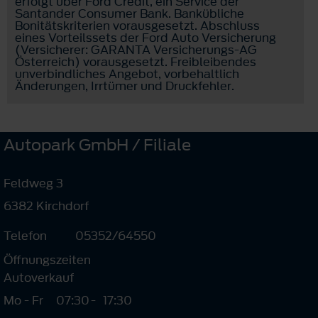
erfolgt über Ford Credit, ein Service der
Santander Consumer Bank. Bankübliche
Bonitätskriterien vorausgesetzt. Abschluss
eines Vorteilssets der Ford Auto Versicherung
(Versicherer: GARANTA Versicherungs-AG
Österreich) vorausgesetzt. Freibleibendes
unverbindliches Angebot, vorbehaltlich
Änderungen, Irrtümer und Druckfehler.
Autopark GmbH / Filiale
Feldweg 3
6382 Kirchdorf
Telefon
05352/64550
Öffnungszeiten
Autoverkauf
Mo - Fr
07:30
-
17:30