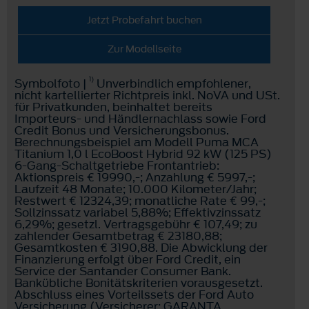
Jetzt Probefahrt buchen
Zur Modellseite
1)
Symbolfoto |
Unverbindlich empfohlener,
nicht kartellierter Richtpreis inkl. NoVA und USt.
für Privatkunden, beinhaltet bereits
Importeurs- und Händlernachlass sowie Ford
Credit Bonus und Versicherungsbonus.
Berechnungsbeispiel am Modell Puma MCA
Titanium 1,0 l EcoBoost Hybrid 92 kW (125 PS)
6-Gang-Schaltgetriebe Frontantrieb:
Aktionspreis € 19990,-; Anzahlung € 5997,-;
Laufzeit 48 Monate; 10.000 Kilometer/Jahr;
Restwert € 12324,39; monatliche Rate € 99,-;
Sollzinssatz variabel 5,88%; Effektivzinssatz
6,29%; gesetzl. Vertragsgebühr € 107,49; zu
zahlender Gesamtbetrag € 23180,88;
Gesamtkosten € 3190,88. Die Abwicklung der
Finanzierung erfolgt über Ford Credit, ein
Service der Santander Consumer Bank.
Bankübliche Bonitätskriterien vorausgesetzt.
Abschluss eines Vorteilssets der Ford Auto
Versicherung (Versicherer: GARANTA