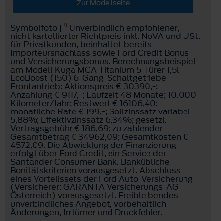
Zur Modellseite
1)
Symbolfoto |
Unverbindlich empfohlener,
nicht kartellierter Richtpreis inkl. NoVA und USt.
für Privatkunden, beinhaltet bereits
Importeursnachlass sowie Ford Credit Bonus
und Versicherungsbonus. Berechnungsbeispiel
am Modell Kuga MCA Titanium 5-Türer 1,5l
EcoBoost (150) 6-Gang-Schaltgetriebe
Frontantrieb: Aktionspreis € 30390,-;
Anzahlung € 9117,-; Laufzeit 48 Monate; 10.000
Kilometer/Jahr; Restwert € 16106,40;
monatliche Rate € 199,-; Sollzinssatz variabel
5,88%; Effektivzinssatz 6,34%; gesetzl.
Vertragsgebühr € 186,69; zu zahlender
Gesamtbetrag € 34962,09; Gesamtkosten €
4572,09. Die Abwicklung der Finanzierung
erfolgt über Ford Credit, ein Service der
Santander Consumer Bank. Bankübliche
Bonitätskriterien vorausgesetzt. Abschluss
eines Vorteilssets der Ford Auto-Versicherung
(Versicherer: GARANTA Versicherungs-AG
Österreich) vorausgesetzt. Freibleibendes
unverbindliches Angebot, vorbehaltlich
Änderungen, Irrtümer und Druckfehler.