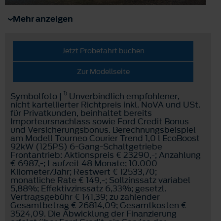
Mehr anzeigen
Jetzt Probefahrt buchen
Zur Modellseite
1)
Symbolfoto |
Unverbindlich empfohlener,
nicht kartellierter Richtpreis inkl. NoVA und USt.
für Privatkunden, beinhaltet bereits
Importeursnachlass sowie Ford Credit Bonus
und Versicherungsbonus. Berechnungsbeispiel
am Modell Tourneo Courier Trend 1,0 l EcoBoost
92kW (125PS) 6-Gang-Schaltgetriebe
Frontantrieb: Aktionspreis € 23290,-; Anzahlung
€ 6987,-; Laufzeit 48 Monate; 10.000
Kilometer/Jahr; Restwert € 12533,70;
monatliche Rate € 149,-; Sollzinssatz variabel
5,88%; Effektivzinssatz 6,33%; gesetzl.
Vertragsgebühr € 141,39; zu zahlender
Gesamtbetrag € 26814,09; Gesamtkosten €
3524,09. Die Abwicklung der Finanzierung