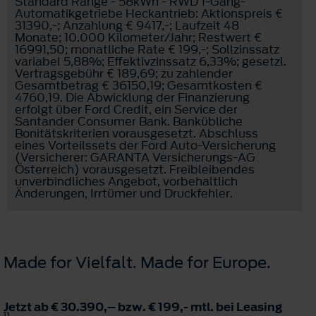
Standard Range - 58kWh - RWD 1-Gang-
Automatikgetriebe Heckantrieb: Aktionspreis €
31390,-; Anzahlung € 9417,-; Laufzeit 48
Monate; 10.000 Kilometer/Jahr; Restwert €
16991,50; monatliche Rate € 199,-; Sollzinssatz
variabel 5,88%; Effektivzinssatz 6,33%; gesetzl.
Vertragsgebühr € 189,69; zu zahlender
Gesamtbetrag € 36150,19; Gesamtkosten €
4760,19. Die Abwicklung der Finanzierung
erfolgt über Ford Credit, ein Service der
Santander Consumer Bank. Bankübliche
Bonitätskriterien vorausgesetzt. Abschluss
eines Vorteilssets der Ford Auto-Versicherung
(Versicherer: GARANTA Versicherungs-AG
Österreich) vorausgesetzt. Freibleibendes
unverbindliches Angebot, vorbehaltlich
Änderungen, Irrtümer und Druckfehler.
Made for Vielfalt. Made for Europe.
Jetzt ab € 30.390,– bzw. € 199,- mtl. bei Leasing
1)