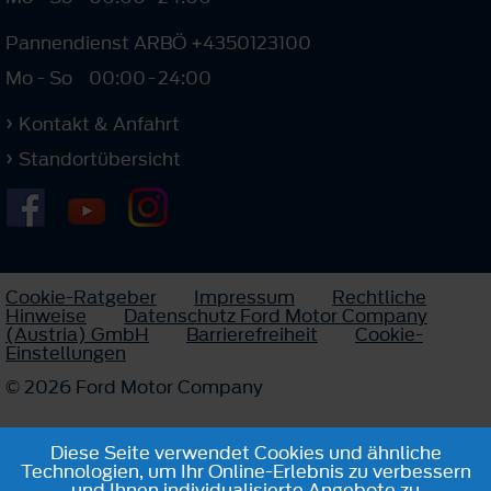
Pannendienst ARBÖ +4350123100
Mo - So
00:00
-
24:00
Kontakt & Anfahrt
Standortübersicht
Cookie-Ratgeber
Impressum
Rechtliche
Hinweise
Datenschutz Ford Motor Company
(Austria) GmbH
Barrierefreiheit
Cookie-
Einstellungen
© 2026 Ford Motor Company
Diese Seite verwendet Cookies und ähnliche
Technologien, um Ihr Online-Erlebnis zu verbessern
und Ihnen individualisierte Angebote zu